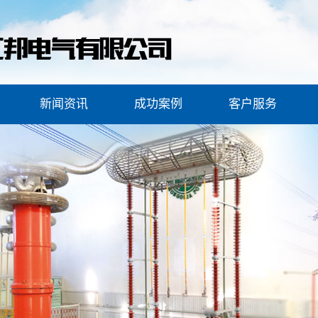
新闻资讯
成功案例
客户服务
设备
公司新闻
安全工器具案例
客户服务
服务
行业新闻
变压器综合试验台案例
安全保障
常见问题
试验车案例
装置
油样瓶清洗机案例