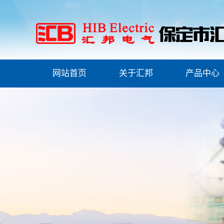
网站首页
关于汇邦
产品中心
公司简介
安全工器具检测
联系我们
安全工器具检测
资质荣誉
高压试验类
产品证书
物资检测试验
ESG(环境、社会和治
理)报告