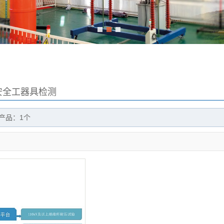
1
2
3
安全工器具检测
产品：1个