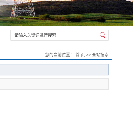
您的当前位置：
首 页
>> 全站搜索