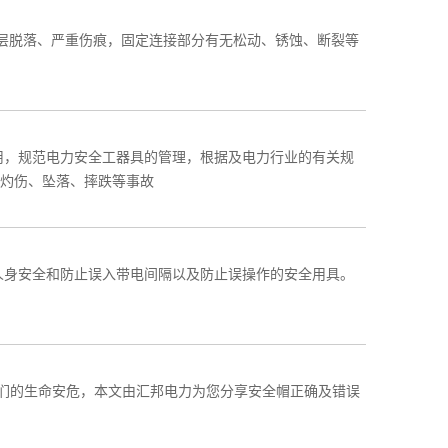
缘层脱落、严重伤痕，固定连接部分有无松动、锈蚀、断裂等
，规范电力安全工器具的管理，根据及电力行业的有关规
、灼伤、坠落、摔跌等事故
人身安全和防止误入带电间隔以及防止误操作的安全用具。
们的生命安危，本文由汇邦电力为您分享安全帽正确及错误