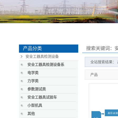
产品分类
搜索关键词：
安全工器具检测设备
全站搜索结果： 
安全工器具检测设备系
电学类
产品
力学类
参数测试类
安全工器具试验车
小型机具
其他