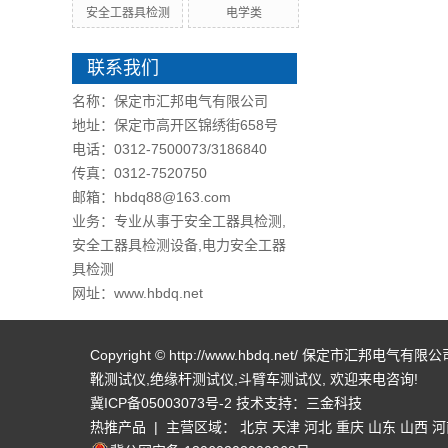
安全工器具检测
电学类
联系我们
名称：保定市汇邦电气有限公司
地址：保定市高开区锦绣街658号
电话：0312-7500073/3186840
传真：0312-7520750
邮箱：hbdq88@163.com
业务：专业从事于安全工器具检测,
安全工器具检测设备,电力安全工器
具检测
网址：www.hbdq.net
Copyright © http://www.hbdq.net/ 保定市汇邦电气
靴测试仪
,
绝缘杆测试仪
,
斗臂车测试仪
, 欢迎来电咨询!
冀ICP备05003073号-2
技术支持：
三金科技
热推产品
| 主营区域：
北京
天津
河北
重庆
山东
山西
河