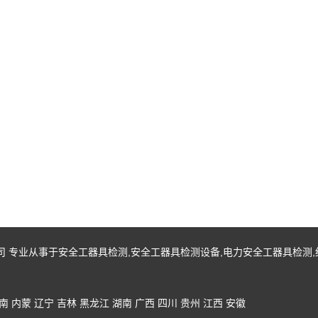
有限公司 专业从事于
安全工器具检测
,
安全工器具检测设备
,
电力安全工器具检测
,
南
内蒙
辽宁
吉林
黑龙江
湖南
广西
四川
贵州
江西
安徽