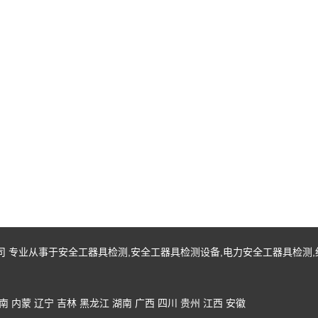
有限公司 专业从事于
安全工器具检测
,
安全工器具检测设备
,
电力安全工器具检测
,
南
内蒙
辽宁
吉林
黑龙江
湖南
广西
四川
贵州
江西
安徽