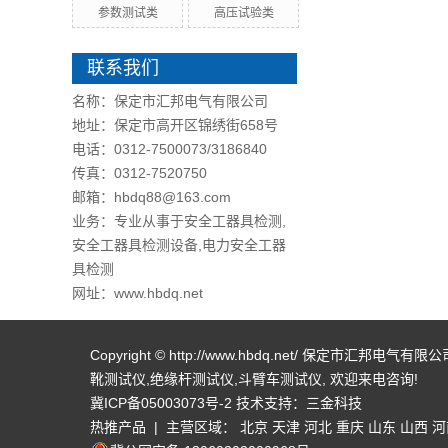
参数测试类
高压试验类
联系我们
名称：保定市汇邦电气有限公司
地址：保定市高开区锦绣街658号
电话：0312-7500073/3186840
传真：0312-7520750
邮箱：hbdq88@163.com
业务：专业从事于安全工器具检测,
安全工器具检测设备,电力安全工器
具检测
网址：www.hbdq.net
Copyright © http://www.hbdq.net/ 保定市汇邦电气
靴测试仪
,
绝缘杆测试仪
,
斗臂车测试仪
, 欢迎来电咨询!
冀ICP备05003073号-2
技术支持：
三金科技
热推产品
| 主营区域：
北京
天津
河北
重庆
山东
山西
河