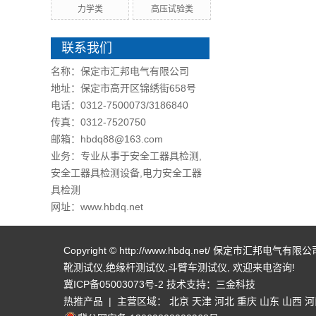
力学类
高压试验类
联系我们
名称：保定市汇邦电气有限公司
地址：保定市高开区锦绣街658号
电话：0312-7500073/3186840
传真：0312-7520750
邮箱：hbdq88@163.com
业务：专业从事于安全工器具检测,
安全工器具检测设备,电力安全工器
具检测
网址：www.hbdq.net
Copyright © http://www.hbdq.net/ 保定市汇邦电气
靴测试仪
,
绝缘杆测试仪
,
斗臂车测试仪
, 欢迎来电咨询!
冀ICP备05003073号-2
技术支持：
三金科技
热推产品
| 主营区域：
北京
天津
河北
重庆
山东
山西
河