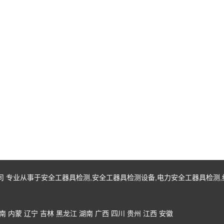
有限公司 专业从事于
安全工器具检测
,
安全工器具检测设备
,
电力安全工器具检测
,
南
内蒙
辽宁
吉林
黑龙江
湖南
广西
四川
贵州
江西
安徽