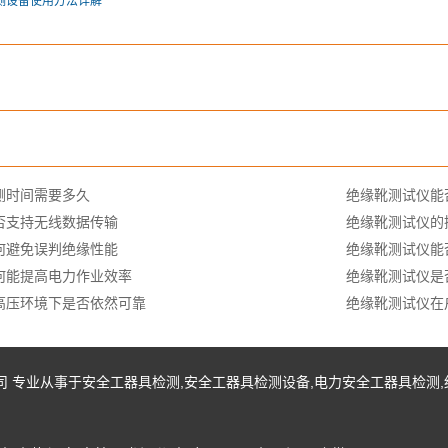
测设备使用方法详解
测时间需要多久
绝缘靴测试仪能
否支持无线数据传输
绝缘靴测试仪的
何避免误判绝缘性能
绝缘靴测试仪能
何能提高电力作业效率
绝缘靴测试仪是
高压环境下是否依然可靠
绝缘靴测试仪在
有限公司 专业从事于
安全工器具检测
,
安全工器具检测设备
,
电力安全工器具检测
,