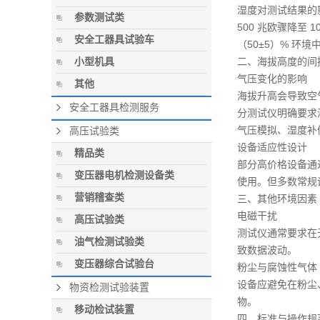
湿度对测试结果的
参数测试类
500 兆欧骤降至 
安全工器具试验车
（50±5）% 环境
二、海拔高度的间
小型机具
气压变化的影响
其他
海拔升高会导致空
安全工器具检测服务
分测试仪明确要求海
气压模拟、湿度补
高压试验类
设备适应性设计
精品类
部分高价格设备通
变压器电机检测设备类
使用。但多数常规
营销稽查类
三、其他环境因素
电磁干扰
高压试验类
测试仪通常要求在
油气检测试验类
致数据波动。
变压器综合试验台
粉尘与腐蚀性气体
设备应避免在粉尘
物资检测试验装置
物。
移动检试装置
四、标准与操作规