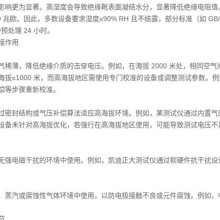
影响更为显著。高湿度会导致绝缘靴表面凝结水分，显著降低绝缘电阻值。例如
10 兆欧。因此，多数设备要求湿度≤90% RH 且不结露，部分标准（如 GB
中预处理 24 小时。
接作用
气稀薄，降低绝缘介质的击穿电压。例如，在海拔 2000 米处，相同空气
拔≤1000 米，而高海拔地区需使用专门校准的设备或调整测试参数。例如，
偿等步骤重新校准。
过密封结构或气压补偿算法适应高海拔环境。例如，某测试仪通过内置气压传
设备未针对高海拔优化，若强行在高海拔地区使用，可能导致测试电压不
无强电磁干扰的环境中使用。例如，凯迪正大测试仪通过软硬件抗干扰设
、蒸汽或腐蚀性气体环境中使用，以防电极接触不良或元件腐蚀。例如，
范