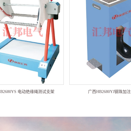
B2680YS 电动绝缘绳测试支架
广西HB2680YJ钢珠加