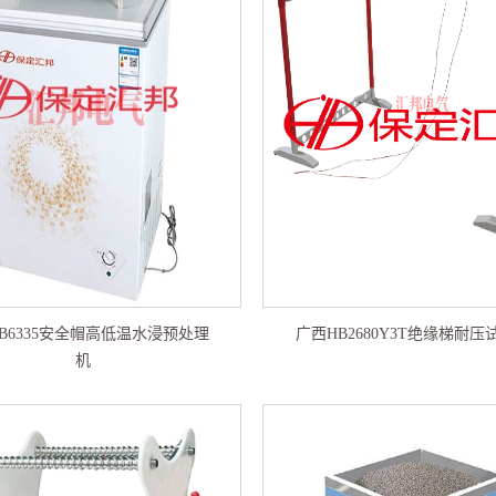
B6335安全帽高低温水浸预处理
广西HB2680Y3T绝缘梯耐
机